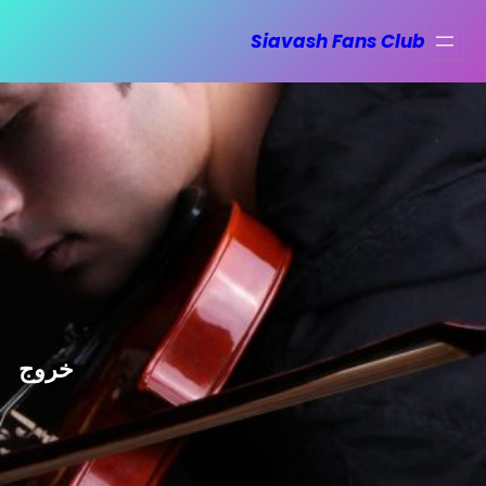
فتن
Siavash Fans Club
ه
حتوا
خروج